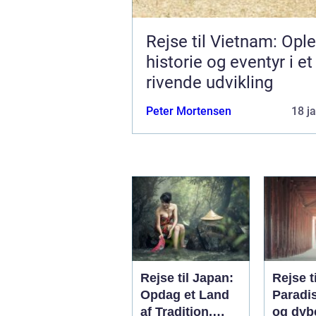
Rejse til Vietnam: Opl
historie og eventyr i et
rivende udvikling
Peter Mortensen
18 j
Rejse til Japan:
Rejse ti
Opdag et Land
Paradi
af Tradition,
og dyb