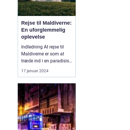
Rejse til Maldiverne:
En uforglemmelig
oplevelse
Indledning At rejse til
Maldiverne er som at
træde ind i en paradisisk
drøm. Med sine
17 januar 2024
hvidsandstrande,
turkisblåt hav og frodig
vegetation er Maldiverne
en indbydende
destination for rejsende
og eventyrlystne sjæle.
Uanset om du søger
afslapning, va...