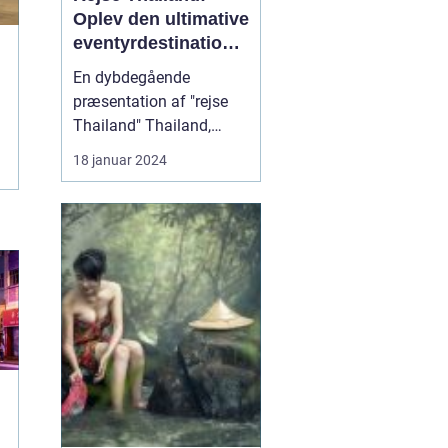
Oplev den ultimative
eventyrdestination i
Sydøstasien
En dybdegående
præsentation af "rejse
Thailand" Thailand,
også kendt som "Landet
18 januar 2024
Smilenes" på grund af
dets venlige indbyggere,
er en af de mest
populære destinationer i
Sydøstasien for rejsende
og eventyrlystne. Landet
byder på en unik
blanding af ...