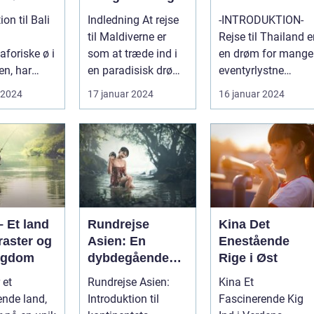
oplevelse
Eventyrland i
ion til Bali
Indledning At rejse
-INTRODUKTION-
Asien
til Maldiverne er
Rejse til Thailand e
foriske ø i
som at træde ind i
en drøm for mange
en, har
en paradisisk drøm.
eventyrlystne
ret kendt
Med sine
rejsende, der
 2024
17 januar 2024
16 januar 2024
 verd...
hvidsandstran...
længes efter at o...
 Et land
Rundrejse
Kina Det
raster og
Asien: En
Enestående
rigdom
dybdegående
Rige i Øst
oplevelse af
 et
Rundrejse Asien:
Kina Et
kontinentets
ende land,
Introduktion til
Fascinerende Kig
rige kultur og