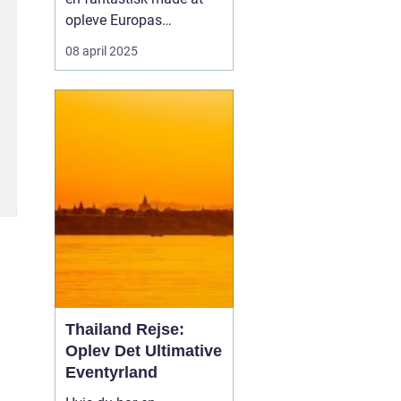
opleve Europas
smukkeste storbyer på.
08 april 2025
Fra Danmark kan du
nemt og bekvemt rejse til
destinatio...
Thailand Rejse:
Oplev Det Ultimative
Eventyrland