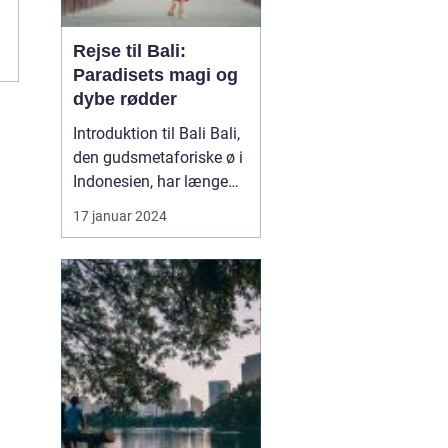
Rejse til Bali:
Paradisets magi og
dybe rødder
Introduktion til Bali Bali,
den gudsmetaforiske ø i
Indonesien, har længe
været kendt som et af
17 januar 2024
verdens mest eksotiske
og fascinerende
rejsemål. Sin rige
kulturarv, betagende
landskaber og gæstfrie
folk har tiltrukket
eventyrlystne rejsende i
årtier....