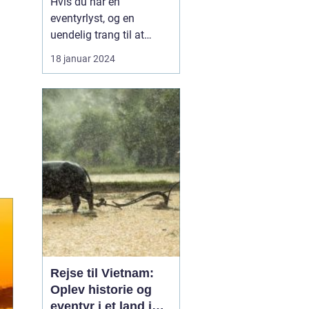
Hvis du har en
eventyrlyst, og en
uendelig trang til at
udforske og opleve nye
18 januar 2024
kulturer, så er en rejse til
Thailand noget for dig.
Dette sydøstasiatiske
land er kendt for sine
utrolige strande,
spændende kultur,
lækker mad og
overvældende skønhed.
I...
Rejse til Vietnam:
Oplev historie og
eventyr i et land i