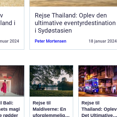
ev
Rejse Thailand: Oplev den
 land i
ultimative eventyrdestination
i Sydøstasien
anuar 2024
Peter Mortensen
18 januar 2024
l Bali:
Rejse til
Rejse til
sets magi
Maldiverne: En
Thailand: Oplev
e rødder
uforglemmelig
Det Ultimative