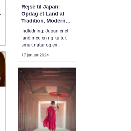
Rejse til Japan:
Opdag et Land af
r
Tradition, Moderne
og Eventyr
Indledning: Japan er et
land med en rig kultur,
smuk natur og en
fascinerende historie, der
17 januar 2024
strækker sig tilbage
tusindvis af år. Et besøg
i Japan er som at træde
ind i en helt ny verden,
hvor tradition og
modernitet mødes på en
unik måde. Hvis du er...