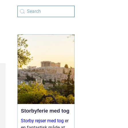
Storbyferie med tog
Storby rejser med tog
er
en fantastisk måde at