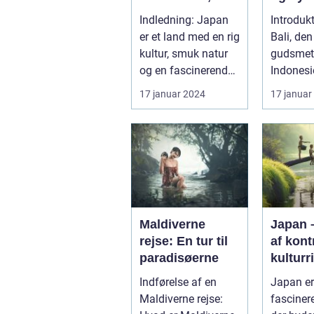
Moderne og
Indledning: Japan
Introdukt
Eventyr
er et land med en rig
Bali, den
kultur, smuk natur
gudsmeta
og en fascinerende
Indonesi
historie, der
længe væ
17 januar 2024
17 januar
strækker...
som et af
Maldiverne
Japan –
rejse: En tur til
af kont
paradisøerne
kultur
Indførelse af en
Japan er
Maldiverne rejse:
fasciner