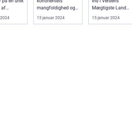
r på en unik
kontinentets
Ind i Verdens
fascinerende
 af
mangfoldighed og
Mægtigste Land
historie
 og
skønhed Asien er en
INTRODUKTION: ...
 2024
15 januar 2024
15 januar 2024
et. Fra de
kontinent med e...