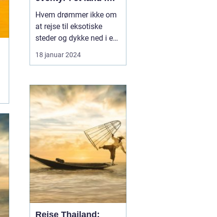
rivende udvikling
Hvem drømmer ikke om
at rejse til eksotiske
steder og dykke ned i en
rig kulturel arv? Vietnam
18 januar 2024
er et sådant sted, der
tilbyder en sublim
blanding af historie,
smuk natur og
spændende eventyr. I
denne artikel vil vi dykke
ned i alt det, du skal vide
o...
Rejse Thailand: