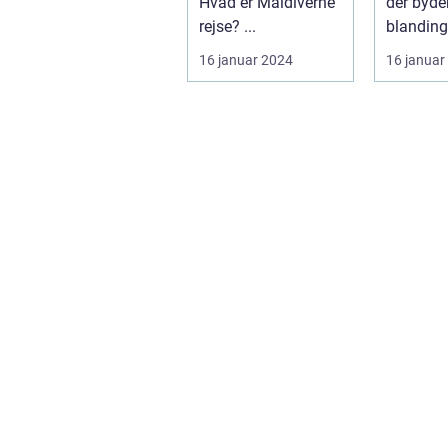
Hvad er Maldiverne
der byde
rejse? ...
blanding
tradition
16 januar 2024
16 januar
modernit
fred...