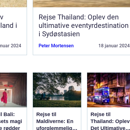
ev
Rejse Thailand: Oplev den
 land i
ultimative eventyrdestination
i Sydøstasien
anuar 2024
Peter Mortensen
18 januar 2024
l Bali:
Rejse til
Rejse til
sets magi
Maldiverne: En
Thailand: Oplev
e rødder
uforglemmelig
Det Ultimative