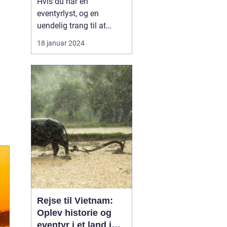
Hvis du har en
eventyrlyst, og en
uendelig trang til at
udforske og opleve nye
18 januar 2024
kulturer, så er en rejse til
Thailand noget for dig.
Dette sydøstasiatiske
land er kendt for sine
utrolige strande,
spændende kultur,
lækker mad og
overvældende skønhed.
I...
Rejse til Vietnam:
Oplev historie og
eventyr i et land i