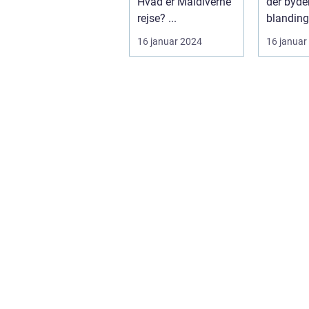
Hvad er Maldiverne
der byde
rejse? ...
blanding
tradition
16 januar 2024
16 januar
modernit
fred...