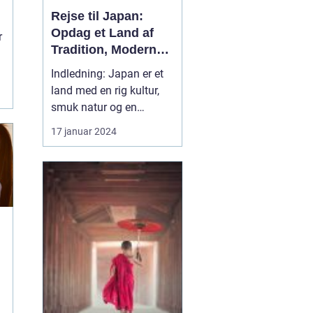
Rejse til Japan:
Opdag et Land af
r
Tradition, Moderne
og Eventyr
Indledning: Japan er et
land med en rig kultur,
smuk natur og en
fascinerende historie, der
17 januar 2024
strækker sig tilbage
tusindvis af år. Et besøg
i Japan er som at træde
ind i en helt ny verden,
hvor tradition og
modernitet mødes på en
unik måde. Hvis du er...