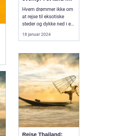
rivende udvikling
Hvem drømmer ikke om
at rejse til eksotiske
steder og dykke ned i en
rig kulturel arv? Vietnam
18 januar 2024
er et sådant sted, der
tilbyder en sublim
blanding af historie,
smuk natur og
spændende eventyr. I
denne artikel vil vi dykke
ned i alt det, du skal vide
o...
Rejse Thailand: