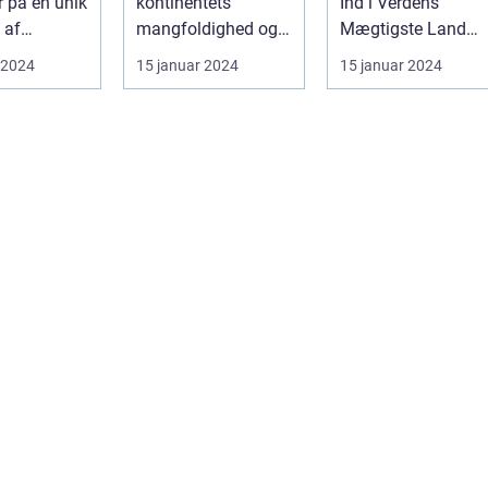
r på en unik
kontinentets
Ind i Verdens
fascinerende
 af
mangfoldighed og
Mægtigste Land
historie
 og
skønhed Asien er en
INTRODUKTION: ...
 2024
15 januar 2024
15 januar 2024
et. Fra de
kontinent med e...