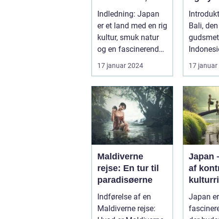
Moderne og
Indledning: Japan
Introdukt
Eventyr
er et land med en rig
Bali, den
kultur, smuk natur
gudsmeta
og en fascinerende
Indonesi
historie, der
længe væ
17 januar 2024
17 januar
strækker...
som et af
Maldiverne
Japan –
rejse: En tur til
af kont
paradisøerne
kultur
Indførelse af en
Japan er
Maldiverne rejse:
fasciner