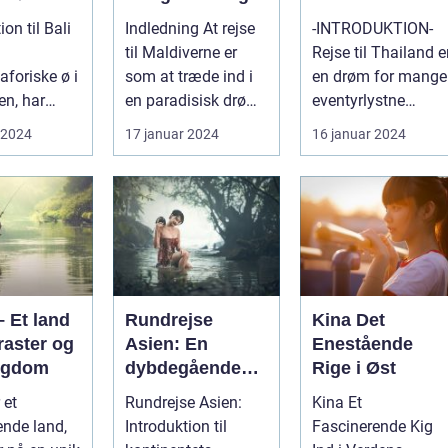
oplevelse
Eventyrland i
ion til Bali
Indledning At rejse
-INTRODUKTION-
Asien
til Maldiverne er
Rejse til Thailand e
foriske ø i
som at træde ind i
en drøm for mange
en, har
en paradisisk drøm.
eventyrlystne
ret kendt
Med sine
rejsende, der
 2024
17 januar 2024
16 januar 2024
 verd...
hvidsandstran...
længes efter at o...
 Et land
Rundrejse
Kina Det
raster og
Asien: En
Enestående
rigdom
dybdegående
Rige i Øst
oplevelse af
 et
Rundrejse Asien:
Kina Et
kontinentets
ende land,
Introduktion til
Fascinerende Kig
rige kultur og