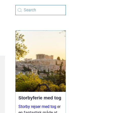
Storbyferie med tog
Storby rejser med tog
er
en fantastisk måde at