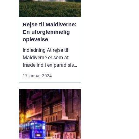
Rejse til Maldiverne:
En uforglemmelig
oplevelse
Indledning At rejse til
Maldiverne er som at
træde ind i en paradisisk
drøm. Med sine
17 januar 2024
hvidsandstrande,
turkisblåt hav og frodig
vegetation er Maldiverne
en indbydende
destination for rejsende
og eventyrlystne sjæle.
Uanset om du søger
afslapning, va...