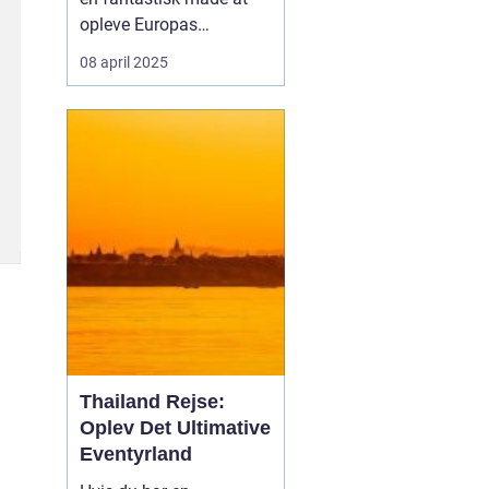
opleve Europas
smukkeste storbyer på.
08 april 2025
Fra Danmark kan du
nemt og bekvemt rejse til
destinatio...
Thailand Rejse:
Oplev Det Ultimative
Eventyrland