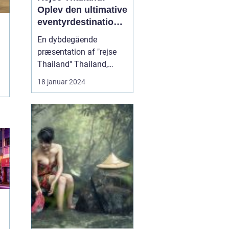
Oplev den ultimative
eventyrdestination i
Sydøstasien
En dybdegående
præsentation af "rejse
Thailand" Thailand,
også kendt som "Landet
18 januar 2024
Smilenes" på grund af
dets venlige indbyggere,
er en af de mest
populære destinationer i
Sydøstasien for rejsende
og eventyrlystne. Landet
byder på en unik
blanding af ...