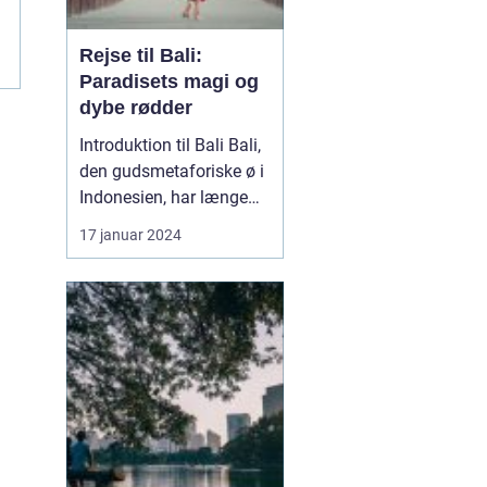
Rejse til Bali:
Paradisets magi og
dybe rødder
Introduktion til Bali Bali,
den gudsmetaforiske ø i
Indonesien, har længe
været kendt som et af
17 januar 2024
verdens mest eksotiske
og fascinerende
rejsemål. Sin rige
kulturarv, betagende
landskaber og gæstfrie
folk har tiltrukket
eventyrlystne rejsende i
årtier....