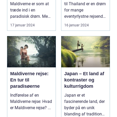
Asien
Maldiverne er som at
til Thailand er en drøm
træde ind i en
for mange
paradisisk drøm. Med
eventyrlystne rejsende,
sine hvidsandstran...
der længes efter at o...
17 januar 2024
16 januar 2024
Maldiverne rejse:
Japan – Et land af
En tur til
kontraster og
paradisøerne
kulturrigdom
Indførelse af en
Japan er et
Maldiverne rejse: Hvad
fascinerende land, der
er Maldiverne rejse? ...
byder på en unik
blanding af tradition