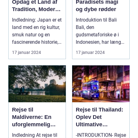
Opdag et Land af
Paradisets magi
Tradition, Moderne
og dybe rødder
og Eventyr
Indledning: Japan er et
Introduktion til Bali
land med en rig kultur,
Bali, den
smuk natur og en
gudsmetaforiske ø i
fascinerende historie,
Indonesien, har længe
der strækker...
været kendt som et af
17 januar 2024
17 januar 2024
verd...
Rejse til
Rejse til Thailand:
Maldiverne: En
Oplev Det
uforglemmelig
Ultimative
oplevelse
Eventyrland i
Indledning At rejse til
-INTRODUKTION- Rejse