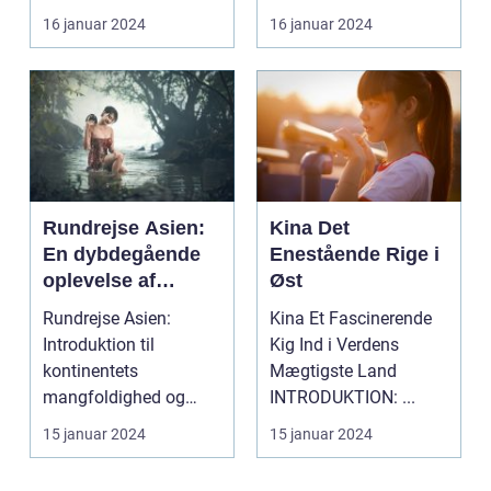
og modernitet. Fra de
16 januar 2024
16 januar 2024
fred...
Rundrejse Asien:
Kina Det
En dybdegående
Enestående Rige i
oplevelse af
Øst
kontinentets rige
Rundrejse Asien:
Kina Et Fascinerende
kultur og
Introduktion til
Kig Ind i Verdens
fascinerende
kontinentets
Mægtigste Land
historie
mangfoldighed og
INTRODUKTION: ...
skønhed Asien er en
15 januar 2024
15 januar 2024
kontinent med e...