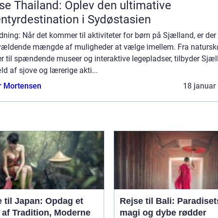
se Thailand: Oplev den ultimative
ntyrdestination i Sydøstasien
dning: Når det kommer til aktiviteter for børn på Sjælland, er der
vældende mængde af muligheder at vælge imellem. Fra naturs
r til spændende museer og interaktive legepladser, tilbyder Sjæ
ld af sjove og lærerige akti...
r Mortensen
18 januar
 til Japan: Opdag et
Rejse til Bali: Paradiset
 af Tradition, Moderne
magi og dybe rødder