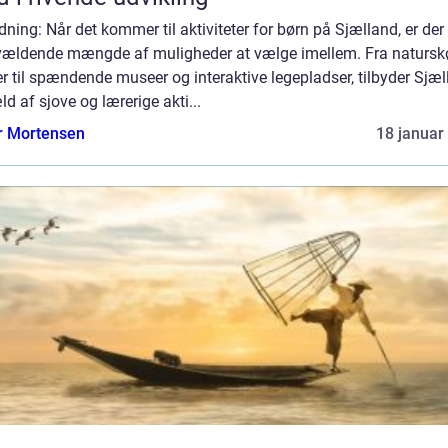
dning: Når det kommer til aktiviteter for børn på Sjælland, er der
vældende mængde af muligheder at vælge imellem. Fra naturs
r til spændende museer og interaktive legepladser, tilbyder Sjæ
ld af sjove og lærerige akti...
r Mortensen
18 januar