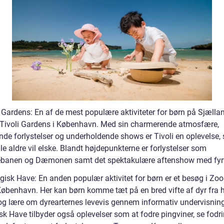
 Gardens: En af de mest populære aktiviteter for børn på Sjællan
 Tivoli Gardens i København. Med sin charmerende atmosfære,
ende forlystelser og underholdende shows er Tivoli en oplevelse,
lle aldre vil elske. Blandt højdepunkterne er forlystelser som
banen og Dæmonen samt det spektakulære aftenshow med fyrv
gisk Have: En anden populær aktivitet for børn er et besøg i Zoo
København. Her kan børn komme tæt på en bred vifte af dyr fra 
og lære om dyrearternes levevis gennem informativ undervisning
k Have tilbyder også oplevelser som at fodre pingviner, se fodri