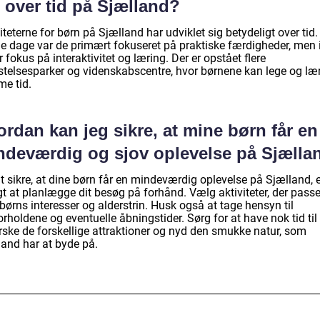
 over tid på Sjælland?
iteterne for børn på Sjælland har udviklet sig betydeligt over tid. 
e dage var de primært fokuseret på praktiske færdigheder, men 
r fokus på interaktivitet og læring. Der er opstået flere
ystelsesparker og videnskabscentre, hvor børnene kan lege og læ
e tid.
rdan kan jeg sikre, at mine børn får en
ndeværdig og sjov oplevelse på Sjælla
t sikre, at dine børn får en mindeværdig oplevelse på Sjælland, e
gt at planlægge dit besøg på forhånd. Vælg aktiviteter, der passer
børns interesser og alderstrin. Husk også at tage hensyn til
orholdene og eventuelle åbningstider. Sørg for at have nok tid til
rske de forskellige attraktioner og nyd den smukke natur, som
land har at byde på.