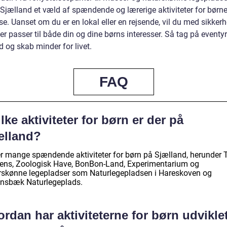
r Sjælland et væld af spændende og lærerige aktiviteter for børn
se. Uanset om du er en lokal eller en rejsende, vil du med sikker
er passer til både din og dine børns interesser. Så tag på eventy
 og skab minder for livet.
FAQ
lke aktiviteter for børn er der på
ælland?
er mange spændende aktiviteter for børn på Sjælland, herunder T
ens, Zoologisk Have, BonBon-Land, Experimentarium og
rskønne legepladser som Naturlegepladsen i Hareskoven og
ensbæk Naturlegeplads.
rdan har aktiviteterne for børn udvikle