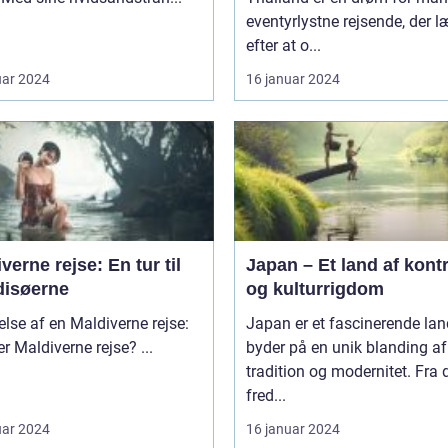
eventyrlystne rejsende, der 
efter at o...
uar 2024
16 januar 2024
verne rejse: En tur til
Japan – Et land af kont
disøerne
og kulturrigdom
else af en Maldiverne rejse:
Japan er et fascinerende lan
Hvad er Maldiverne rejse? ...
byder på en unik blanding af
tradition og modernitet. Fra 
fred...
uar 2024
16 januar 2024