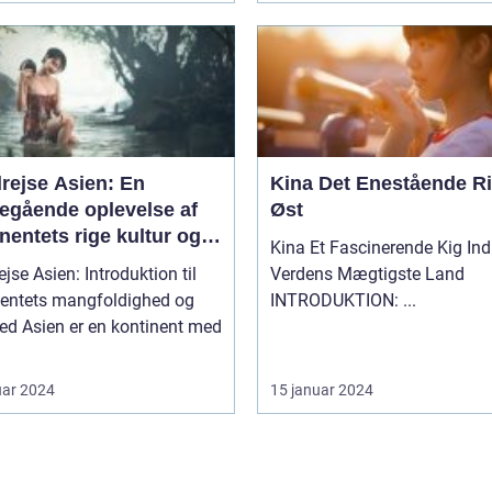
rejse Asien: En
Kina Det Enestående Rige i
egående oplevelse af
Øst
nentets rige kultur og
Kina Et Fascinerende Kig Ind i
nerende historie
jse Asien: Introduktion til
Verdens Mægtigste Land
nentets mangfoldighed og
INTRODUKTION: ...
ntinent med
uar 2024
15 januar 2024