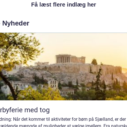
Få læst flere indlæg her
e Nyheder
rbyferie med tog
dning: Når det kommer til aktiviteter for børn på Sjælland, er der
vældende mængde af muligheder at vælge imellem. Fra naturs