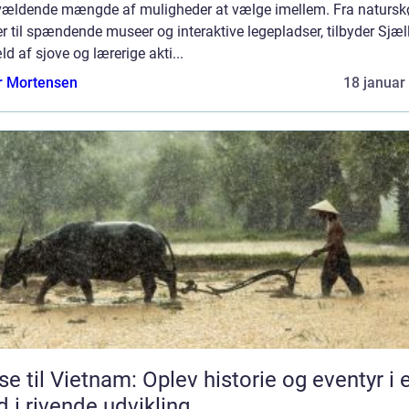
vældende mængde af muligheder at vælge imellem. Fra naturs
r til spændende museer og interaktive legepladser, tilbyder Sjæ
ld af sjove og lærerige akti...
r Mortensen
18 januar
se til Vietnam: Oplev historie og eventyr i 
d i rivende udvikling