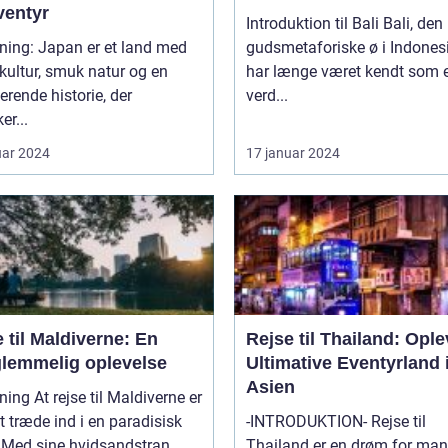
ventyr
Introduktion til Bali Bali, den
ning: Japan er et land med
gudsmetaforiske ø i Indones
 kultur, smuk natur og en
har længe været kendt som e
erende historie, der
verd...
er...
uar 2024
17 januar 2024
 til Maldiverne: En
Rejse til Thailand: Ople
glemmelig oplevelse
Ultimative Eventyrland 
Asien
til Maldiverne er
 træde ind i en paradisisk
-INTRODUKTION- Rejse til
Med sine hvidsandstran...
Thailand er en drøm for ma