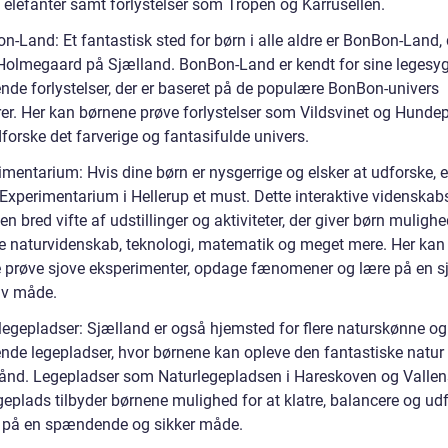
 elefanter samt forlystelser som Tropen og Karrusellen.
-Land: Et fantastisk sted for børn i alle aldre er BonBon-Land, 
i Holmegaard på Sjælland. BonBon-Land er kendt for sine legesy
de forlystelser, der er baseret på de populære BonBon-univers
rer. Her kan børnene prøve forlystelser som Vildsvinet og Hunde
forske det farverige og fantasifulde univers.
mentarium: Hvis dine børn er nysgerrige og elsker at udforske, e
 Experimentarium i Hellerup et must. Dette interaktive videnskab
 en bred vifte af udstillinger og aktiviteter, der giver børn mulighe
e naturvidenskab, teknologi, matematik og meget mere. Her kan
 prøve sjove eksperimenter, opdage fænomener og lære på en s
tiv måde.
legepladser: Sjælland er også hjemsted for flere naturskønne og
de legepladser, hvor børnene kan opleve den fantastiske natur
hånd. Legepladser som Naturlegepladsen i Hareskoven og Vall
geplads tilbyder børnene mulighed for at klatre, balancere og ud
 på en spændende og sikker måde.