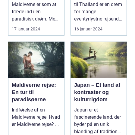
Asien
Maldiverne er som at
til Thailand er en drøm
træde ind i en
for mange
paradisisk drøm. Med
eventyrlystne rejsende,
sine hvidsandstran...
der længes efter at o...
17 januar 2024
16 januar 2024
Maldiverne rejse:
Japan – Et land af
En tur til
kontraster og
paradisøerne
kulturrigdom
Indførelse af en
Japan er et
Maldiverne rejse: Hvad
fascinerende land, der
er Maldiverne rejse? ...
byder på en unik
blanding af tradition