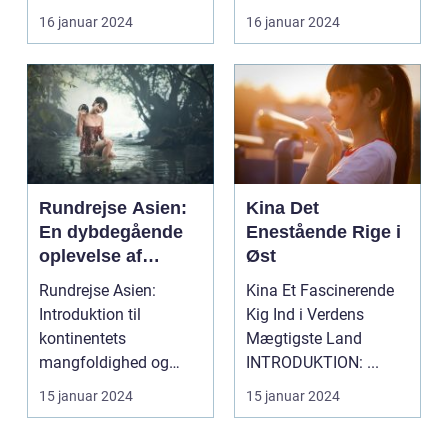
og modernitet. Fra de
16 januar 2024
16 januar 2024
fred...
Rundrejse Asien:
Kina Det
En dybdegående
Enestående Rige i
oplevelse af
Øst
kontinentets rige
Rundrejse Asien:
Kina Et Fascinerende
kultur og
Introduktion til
Kig Ind i Verdens
fascinerende
kontinentets
Mægtigste Land
historie
mangfoldighed og
INTRODUKTION: ...
skønhed Asien er en
15 januar 2024
15 januar 2024
kontinent med e...