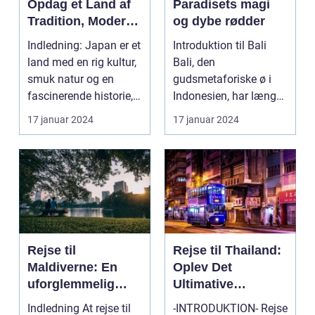
Opdag et Land af
Paradisets magi
Tradition, Moderne
og dybe rødder
og Eventyr
Indledning: Japan er et
Introduktion til Bali
land med en rig kultur,
Bali, den
smuk natur og en
gudsmetaforiske ø i
fascinerende historie,
Indonesien, har længe
der strækker...
været kendt som et af
17 januar 2024
17 januar 2024
verd...
Rejse til
Rejse til Thailand:
Maldiverne: En
Oplev Det
uforglemmelig
Ultimative
oplevelse
Eventyrland i
Indledning At rejse til
-INTRODUKTION- Rejse