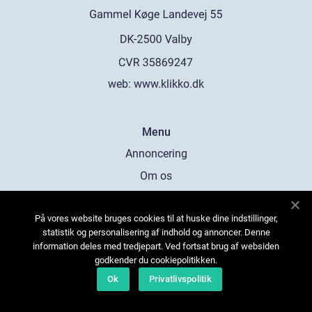
web:
www.klikko.dk
Menu
Annoncering
Om os
Cookies
På vores website bruges cookies til at huske dine indstillinger,
Kontakt os
statistik og personalisering af indhold og annoncer. Denne
Sitemap
information deles med tredjepart. Ved fortsat brug af websiden
godkender du cookiepolitikken.
Ok
Privatlivspolitik