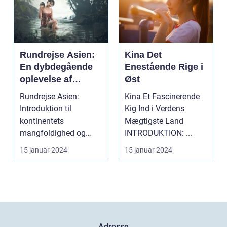
Rundrejse Asien:
Kina Det
En dybdegående
Enestående Rige i
oplevelse af
Øst
kontinentets rige
Rundrejse Asien:
Kina Et Fascinerende
kultur og
Introduktion til
Kig Ind i Verdens
fascinerende
kontinentets
Mægtigste Land
historie
mangfoldighed og
INTRODUKTION: ...
skønhed Asien er en
15 januar 2024
15 januar 2024
kontinent med e...
Adresse