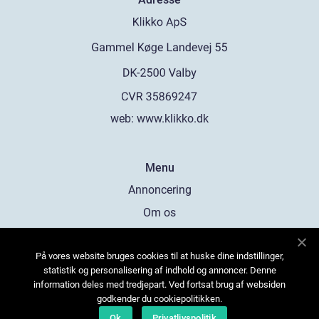
web:
www.klikko.dk
Menu
Annoncering
Om os
Cookies
På vores website bruges cookies til at huske dine indstillinger,
Kontakt os
statistik og personalisering af indhold og annoncer. Denne
Sitemap
information deles med tredjepart. Ved fortsat brug af websiden
godkender du cookiepolitikken.
Ok
Privatlivspolitik