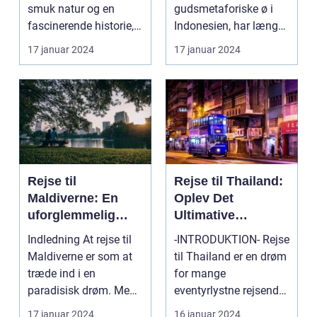
smuk natur og en
gudsmetaforiske ø i
fascinerende historie,
Indonesien, har længe
der strækker...
været kendt som et af
17 januar 2024
17 januar 2024
verd...
Rejse til
Rejse til Thailand:
Maldiverne: En
Oplev Det
uforglemmelig
Ultimative
oplevelse
Eventyrland i
Indledning At rejse til
-INTRODUKTION- Rejse
Asien
Maldiverne er som at
til Thailand er en drøm
træde ind i en
for mange
paradisisk drøm. Med
eventyrlystne rejsende,
sine hvidsandstran...
der længes efter at o...
17 januar 2024
16 januar 2024