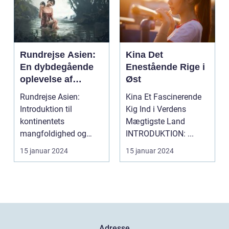
Rundrejse Asien:
Kina Det
En dybdegående
Enestående Rige i
oplevelse af
Øst
kontinentets rige
Rundrejse Asien:
Kina Et Fascinerende
kultur og
Introduktion til
Kig Ind i Verdens
fascinerende
kontinentets
Mægtigste Land
historie
mangfoldighed og
INTRODUKTION: ...
skønhed Asien er en
15 januar 2024
15 januar 2024
kontinent med e...
Adresse