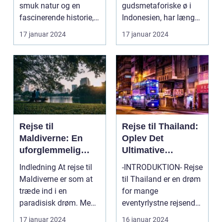
smuk natur og en
gudsmetaforiske ø i
fascinerende historie,
Indonesien, har længe
der strækker...
været kendt som et af
17 januar 2024
17 januar 2024
verd...
Rejse til
Rejse til Thailand:
Maldiverne: En
Oplev Det
uforglemmelig
Ultimative
oplevelse
Eventyrland i
Indledning At rejse til
-INTRODUKTION- Rejse
Asien
Maldiverne er som at
til Thailand er en drøm
træde ind i en
for mange
paradisisk drøm. Med
eventyrlystne rejsende,
sine hvidsandstran...
der længes efter at o...
17 januar 2024
16 januar 2024