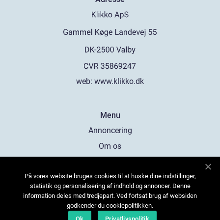
web:
www.klikko.dk
Menu
Annoncering
Om os
Cookies
På vores website bruges cookies til at huske dine indstillinger,
Kontakt os
statistik og personalisering af indhold og annoncer. Denne
Sitemap
information deles med tredjepart. Ved fortsat brug af websiden
godkender du cookiepolitikken.
Ok
Privatlivspolitik