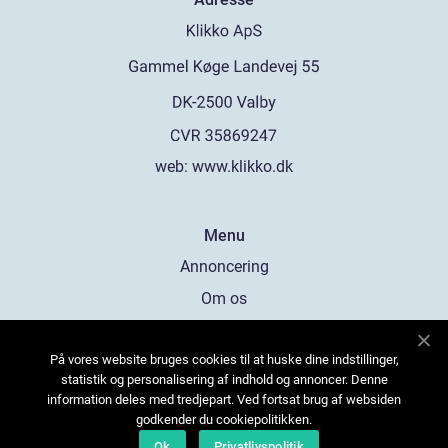
web:
www.klikko.dk
Menu
Annoncering
Om os
Cookies
På vores website bruges cookies til at huske dine indstillinger,
Kontakt os
statistik og personalisering af indhold og annoncer. Denne
Sitemap
information deles med tredjepart. Ved fortsat brug af websiden
godkender du cookiepolitikken.
Ok
Privatlivspolitik