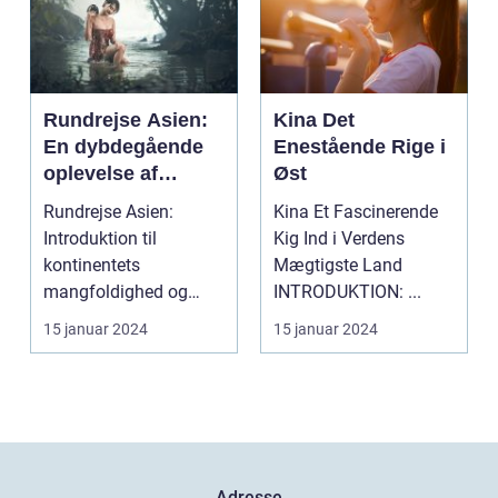
Rundrejse Asien:
Kina Det
En dybdegående
Enestående Rige i
oplevelse af
Øst
kontinentets rige
Rundrejse Asien:
Kina Et Fascinerende
kultur og
Introduktion til
Kig Ind i Verdens
fascinerende
kontinentets
Mægtigste Land
historie
mangfoldighed og
INTRODUKTION: ...
skønhed Asien er en
15 januar 2024
15 januar 2024
kontinent med e...
Adresse