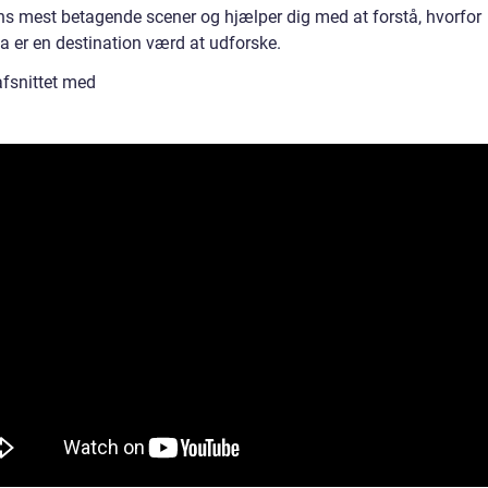
ns mest betagende scener og hjælper dig med at forstå, hvorfor
a er en destination værd at udforske.
afsnittet med