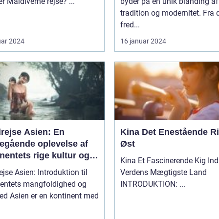
Hvad er Maldiverne rejse? ...
byder på en unik blanding af
tradition og modernitet. Fra 
fred...
uar 2024
16 januar 2024
rejse Asien: En
Kina Det Enestående Rige i
egående oplevelse af
Øst
nentets rige kultur og
Kina Et Fascinerende Kig Ind i
nerende historie
jse Asien: Introduktion til
Verdens Mægtigste Land
nentets mangfoldighed og
INTRODUKTION: ...
ntinent med