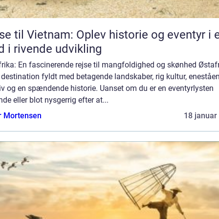
se til Vietnam: Oplev historie og eventyr i 
d i rivende udvikling
rika: En fascinerende rejse til mangfoldighed og skønhed Østaf
 destination fyldt med betagende landskaber, rig kultur, eneståe
iv og en spændende historie. Uanset om du er en eventyrlysten
nde eller blot nysgerrig efter at...
r Mortensen
18 januar