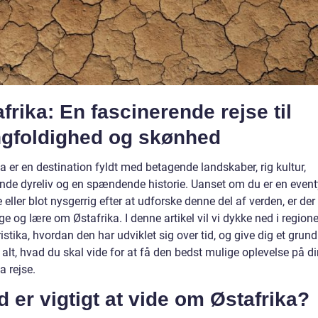
frika: En fascinerende rejse til
gfoldighed og skønhed
a er en destination fyldt med betagende landskaber, rig kultur,
nde dyreliv og en spændende historie. Uanset om du er en event
 eller blot nysgerrig efter at udforske denne del af verden, er de
e og lære om Østafrika. I denne artikel vil vi dykke ned i region
istika, hvordan den har udviklet sig over tid, og give dig et grund
i alt, hvad du skal vide for at få den bedst mulige oplevelse på d
a rejse.
 er vigtigt at vide om Østafrika?