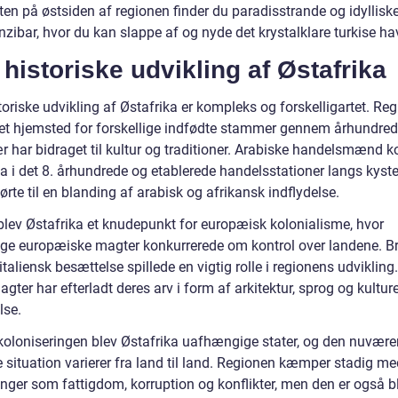
en på østsiden af regionen finder du paradisstrande og idylliske
zibar, hvor du kan slappe af og nyde det krystalklare turkise ha
historiske udvikling af Østafrika
oriske udvikling af Østafrika er kompleks og forskelligartet. Re
et hjemsted for forskellige indfødte stammer gennem århundrede
r har bidraget til kultur og traditioner. Arabiske handelsmænd k
a i det 8. århundrede og etablerede handelsstationer langs kyste
førte til en blanding af arabisk og afrikansk indflydelse.
blev Østafrika et knudepunkt for europæisk kolonialisme, hvor
lige europæiske magter konkurrerede om kontrol over landene. Bri
italiensk besættelse spillede en vigtig rolle i regionens udvikling
gter har efterladt deres arv i form af arkitektur, sprog og kulture
lse.
fkoloniseringen blev Østafrika uafhængige stater, og den nuvær
e situation varierer fra land til land. Regionen kæmper stadig m
nger som fattigdom, korruption og konflikter, men den er også bl