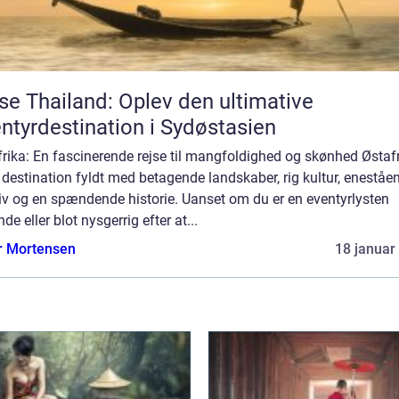
se Thailand: Oplev den ultimative
ntyrdestination i Sydøstasien
rika: En fascinerende rejse til mangfoldighed og skønhed Østaf
 destination fyldt med betagende landskaber, rig kultur, eneståe
iv og en spændende historie. Uanset om du er en eventyrlysten
nde eller blot nysgerrig efter at...
r Mortensen
18 januar