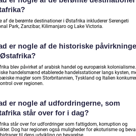
tafrika?
 af de berømte destinationer i Østafrika inkluderer Serengeti
nal Park, Zanzibar, Kilimanjaro og Lake Victoria.
d er nogle af de historiske påvirkninge
 Østafrika?
frika blev påvirket af arabisk handel og europæisk kolonialisme.
iske handelsmænd etablerede handelsstationer langs kysten, m
pæiske magter som Storbritannien, Tyskland og Italien konkurre
ontrol over regionen.
ad er nogle af udfordringerne, som
afrika står over for i dag?
rika står over for udfordringer som fattigdom, korruption og
likter. Dog har regionen også muligheder for økoturisme og beva
idrager til dens udvikling og bevarelse.