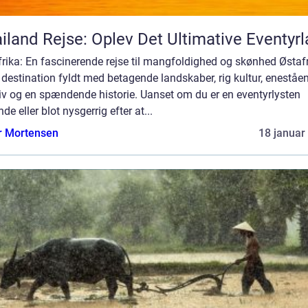
iland Rejse: Oplev Det Ultimative Eventyr
rika: En fascinerende rejse til mangfoldighed og skønhed Østaf
 destination fyldt med betagende landskaber, rig kultur, eneståe
iv og en spændende historie. Uanset om du er en eventyrlysten
nde eller blot nysgerrig efter at...
r Mortensen
18 januar