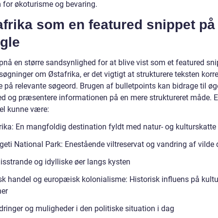
 for økoturisme og bevaring.
frika som en featured snippet på
gle
pnå en større sandsynlighed for at blive vist som et featured sn
øgninger om Østafrika, er det vigtigt at strukturere teksten korr
 på relevante søgeord. Brugen af bulletpoints kan bidrage til øg
ed og præsentere informationen på en mere struktureret måde. E
l kunne være:
rika: En mangfoldig destination fyldt med natur- og kulturskatte
eti National Park: Enestående viltreservat og vandring af vilde 
isstrande og idylliske øer langs kysten
sk handel og europæisk kolonialisme: Historisk influens på kultu
ner
ringer og muligheder i den politiske situation i dag