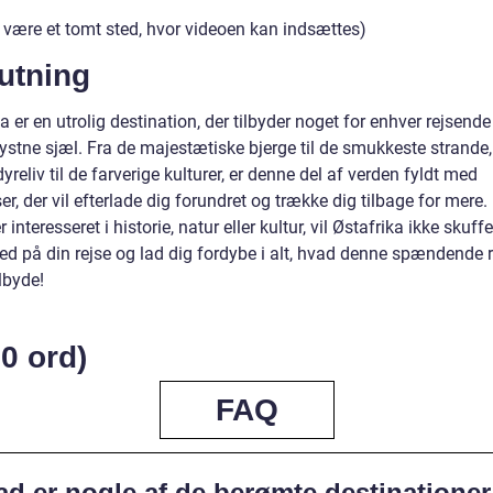
r være et tomt sted, hvor videoen kan indsættes)
utning
a er en utrolig destination, der tilbyder noget for enhver rejsende
ystne sjæl. Fra de majestætiske bjerge til de smukkeste strande,
dyreliv til de farverige kulturer, er denne del af verden fyldt med
er, der vil efterlade dig forundret og trække dig tilbage for mere
 interesseret i historie, natur eller kultur, vil Østafrika ikke skuff
ted på din rejse og lad dig fordybe i alt, hvad denne spændende 
ilbyde!
0 ord)
FAQ
d er nogle af de berømte destinationer