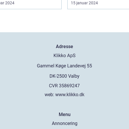
uar 2024
15 januar 2024
Adresse
web:
www.klikko.dk
Menu
Annoncering