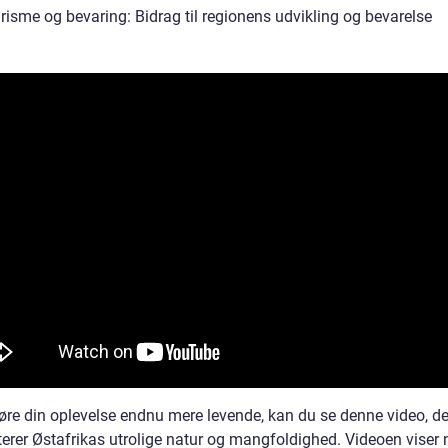
risme og bevaring: Bidrag til regionens udvikling og bevarelse
gøre din oplevelse endnu mere levende, kan du se denne video, de
erer Østafrikas utrolige natur og mangfoldighed. Videoen viser 