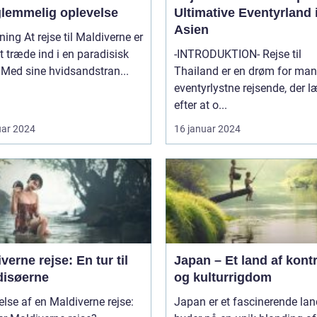
glemmelig oplevelse
Ultimative Eventyrland 
Asien
til Maldiverne er
 træde ind i en paradisisk
-INTRODUKTION- Rejse til
Med sine hvidsandstran...
Thailand er en drøm for ma
eventyrlystne rejsende, der 
efter at o...
uar 2024
16 januar 2024
verne rejse: En tur til
Japan – Et land af kont
disøerne
og kulturrigdom
else af en Maldiverne rejse:
Japan er et fascinerende lan