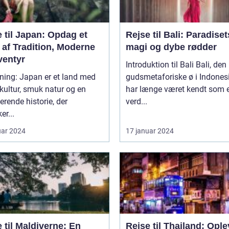
 til Japan: Opdag et
Rejse til Bali: Paradiset
 af Tradition, Moderne
magi og dybe rødder
ventyr
Introduktion til Bali Bali, den
ning: Japan er et land med
gudsmetaforiske ø i Indones
 kultur, smuk natur og en
har længe været kendt som e
erende historie, der
verd...
er...
uar 2024
17 januar 2024
 til Maldiverne: En
Rejse til Thailand: Ople