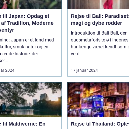
 til Japan: Opdag et
Rejse til Bali: Paradiset
 af Tradition, Moderne
magi og dybe rødder
ventyr
Introduktion til Bali Bali, den
ning: Japan er et land med
gudsmetaforiske ø i Indones
 kultur, smuk natur og en
har længe været kendt som e
erende historie, der
verd...
er...
uar 2024
17 januar 2024
 til Maldiverne: En
Rejse til Thailand: Ople