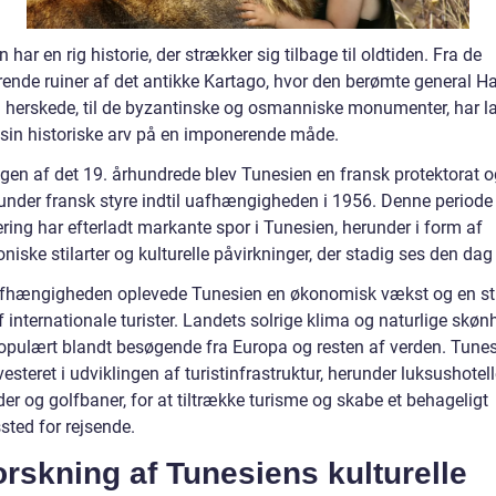
 har en rig historie, der strækker sig tilbage til oldtiden. Fra de
ende ruiner af det antikke Kartago, hvor den berømte general H
 herskede, til de byzantinske og osmanniske monumenter, har l
 sin historiske arv på en imponerende måde.
ngen af det 19. århundrede blev Tunesien en fransk protektorat o
 under fransk styre indtil uafhængigheden i 1956. Denne period
ring har efterladt markante spor i Tunesien, herunder i form af
oniske stilarter og kulturelle påvirkninger, der stadig ses den dag
afhængigheden oplevede Tunesien en økonomisk vækst og en s
 internationale turister. Landets solrige klima og naturlige skøn
opulært blandt besøgende fra Europa og resten af verden. Tunes
esteret i udviklingen af turistinfrastruktur, herunder luksushotell
der og golfbaner, for at tiltrække turisme og skabe et behageligt
sted for rejsende.
rskning af Tunesiens kulturelle