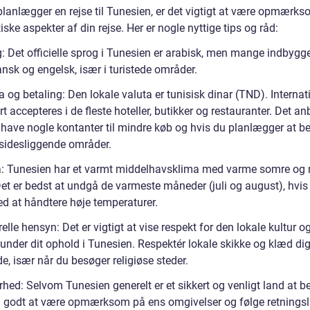
planlægger en rejse til Tunesien, er det vigtigt at være opmærk
iske aspekter af din rejse. Her er nogle nyttige tips og råd:
: Det officielle sprog i Tunesien er arabisk, men mange indbygge
nsk og engelsk, især i turistede områder.
a og betaling: Den lokale valuta er tunisisk dinar (TND). Internat
rt accepteres i de fleste hoteller, butikker og restauranter. Det a
 have nogle kontanter til mindre køb og hvis du planlægger at b
sidesliggende områder.
a: Tunesien har et varmt middelhavsklima med varme somre og 
Det er bedst at undgå de varmeste måneder (juli og august), hvis
ed at håndtere høje temperaturer.
relle hensyn: Det er vigtigt at vise respekt for den lokale kultur o
 under dit ophold i Tunesien. Respektér lokale skikke og klæd di
, især når du besøger religiøse steder.
rhed: Selvom Tunesien generelt er et sikkert og venligt land at b
id godt at være opmærksom på ens omgivelser og følge retningsl