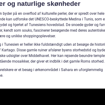
er og naturlige skønheder
 byder på en overflod af kulturelle perler, der er spredt over hele
de kan udforske det UNESCO-beskyttede Medina i Tunis, som e
ydel og hjertet af Tunesiens hovedstad. De snoede gyder og far
r, kendt som souks, fascinerer besøgende med deres autentiske
re og unikke shoppingoplevelser.
 i Tunesien er heller ikke fuldstændigt uden at besøge de histor
f Kartago. Disse gamle ruiner afslører byens storhedstid og byde
iske udsigter over Middelhavet. Her kan rejsende beundre templer
tående mosaikker, der giver et indblik i det gamle Roms storhed.
urelskere er et besøg i ørkenområdet i Sahara en uforglemmelig
e.