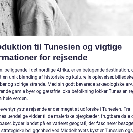
oduktion til Tunesien og vigtige
rmationer for rejsende
, beliggende i det nordlige Afrika, er en betagende destination, 
 en unik blanding af historiske og kulturelle oplevelser, billeds
ber og solrige strande. Med sin godt bevarede arkæologiske arv,
ende gamle byer og gæstfrie lokalbefolkning lokker Tunesien r
fra hele verden.
eventyrlystne rejsende er der meget at udforske i Tunesien. Fra
es uendelige vidder til de maleriske bjergkæder, frugtbare dale 
oaser, byder landet på en varieret geografi, der fascinerer besøg
 strategiske beliggenhed ved Middelhavets kyst er Tunesien ogs