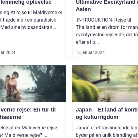
glemmelig oplevelse
Ultimative Eventyrland 
Asien
til Maldiverne er
 træde ind i en paradisisk
-INTRODUKTION- Rejse til
Med sine hvidsandstran...
Thailand er en drøm for ma
eventyrlystne rejsende, der 
efter at o...
uar 2024
16 januar 2024
verne rejse: En tur til
Japan – Et land af kont
disøerne
og kulturrigdom
else af en Maldiverne rejse:
Japan er et fascinerende lan
Hvad er Maldiverne rejse? ...
byder på en unik blanding af