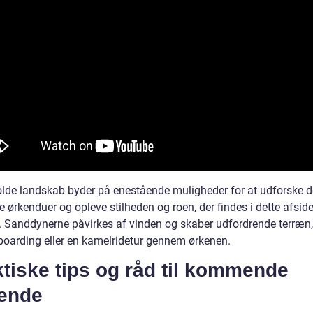
olde landskab byder på enestående muligheder for at udforske d
 ørkenduer og opleve stilheden og roen, der findes i dette afsid
 Sanddynerne påvirkes af vinden og skaber udfordrende terræn,
dboarding eller en kamelridetur gennem ørkenen.
tiske tips og råd til kommende
sende