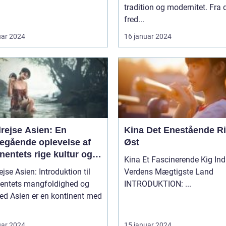
tradition og modernitet. Fra 
fred...
uar 2024
16 januar 2024
rejse Asien: En
Kina Det Enestående Rige i
egående oplevelse af
Øst
nentets rige kultur og
Kina Et Fascinerende Kig Ind i
nerende historie
jse Asien: Introduktion til
Verdens Mægtigste Land
nentets mangfoldighed og
INTRODUKTION: ...
ntinent med
uar 2024
15 januar 2024