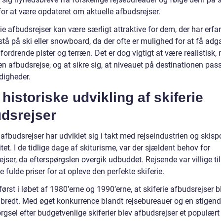
for at være opdateret om aktuelle afbudsrejser.
ie afbudsrejser kan være særligt attraktive for dem, der har erfa
tå på ski eller snowboard, da der ofte er mulighed for at få adga
ordrende pister og terræn. Det er dog vigtigt at være realistisk,
n afbudsrejse, og at sikre sig, at niveauet på destinationen passe
digheder.
historiske udvikling af skiferie
udsrejser
 afbudsrejser har udviklet sig i takt med rejseindustrien og skisp
tet. I de tidlige dage af skiturisme, var der sjældent behov for
jser, da efterspørgslen overgik udbuddet. Rejsende var villige til
e fulde priser for at opleve den perfekte skiferie.
først i løbet af 1980’erne og 1990’erne, at skiferie afbudsrejser b
bredt. Med øget konkurrence blandt rejsebureauer og en stigen
rgsel efter budgetvenlige skiferier blev afbudsrejser et populært