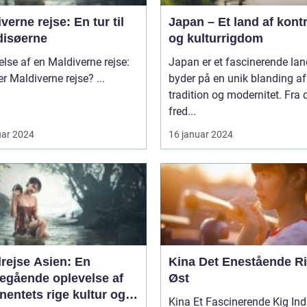
verne rejse: En tur til
Japan – Et land af kont
disøerne
og kulturrigdom
else af en Maldiverne rejse:
Japan er et fascinerende lan
Hvad er Maldiverne rejse? ...
byder på en unik blanding af
tradition og modernitet. Fra 
fred...
uar 2024
16 januar 2024
rejse Asien: En
Kina Det Enestående Rige i
egående oplevelse af
Øst
nentets rige kultur og
Kina Et Fascinerende Kig Ind i