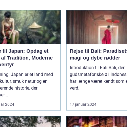
 til Japan: Opdag et
Rejse til Bali: Paradiset
 af Tradition, Moderne
magi og dybe rødder
ventyr
Introduktion til Bali Bali, den
ning: Japan er et land med
gudsmetaforiske ø i Indones
 kultur, smuk natur og en
har længe været kendt som e
erende historie, der
verd...
er...
uar 2024
17 januar 2024