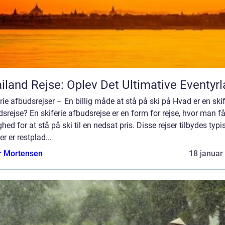
iland Rejse: Oplev Det Ultimative Eventyr
rie afbudsrejser – En billig måde at stå på ski på Hvad er en skif
srejse? En skiferie afbudsrejse er en form for rejse, hvor man få
hed for at stå på ski til en nedsat pris. Disse rejser tilbydes typis
er er restplad...
r Mortensen
18 januar