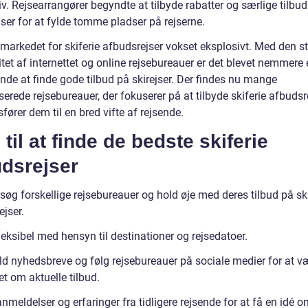
iv. Rejsearrangører begyndte at tilbyde rabatter og særlige tilbu
ser for at fylde tomme pladser på rejserne.
 markedet for skiferie afbudsrejser vokset eksplosivt. Med den s
tet af internettet og online rejsebureauer er det blevet nemmere
nde at finde gode tilbud på skirejser. Der findes nu mange
serede rejsebureauer, der fokuserer på at tilbyde skiferie afbudsr
ører dem til en bred vifte af rejsende.
 til at finde de bedste skiferie
udsrejser
øg forskellige rejsebureauer og hold øje med deres tilbud på ski
jser.
eksibel med hensyn til destinationer og rejsedatoer.
ld nyhedsbreve og følg rejsebureauer på sociale medier for at v
t om aktuelle tilbud.
meldelser og erfaringer fra tidligere rejsende for at få en idé 