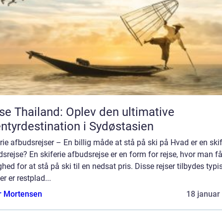
se Thailand: Oplev den ultimative
ntyrdestination i Sydøstasien
rie afbudsrejser – En billig måde at stå på ski på Hvad er en skif
srejse? En skiferie afbudsrejse er en form for rejse, hvor man få
hed for at stå på ski til en nedsat pris. Disse rejser tilbydes typis
er er restplad...
r Mortensen
18 januar