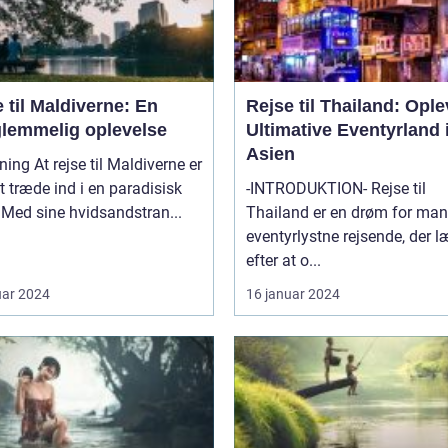
 til Maldiverne: En
Rejse til Thailand: Ople
glemmelig oplevelse
Ultimative Eventyrland 
Asien
til Maldiverne er
 træde ind i en paradisisk
-INTRODUKTION- Rejse til
Med sine hvidsandstran...
Thailand er en drøm for ma
eventyrlystne rejsende, der 
efter at o...
uar 2024
16 januar 2024