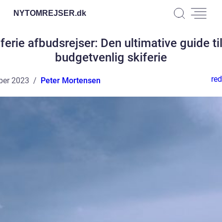
NYTOMREJSER.
dk
ferie afbudsrejser: Den ultimative guide ti
budgetvenlig skiferie
red
ber 2023
Peter Mortensen