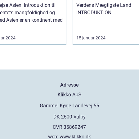
nerende historie
jse Asien: Introduktion til
Verdens Mægtigste Land
nentets mangfoldighed og
INTRODUKTION: ...
ntinent med
uar 2024
15 januar 2024
Adresse
web:
www.klikko.dk