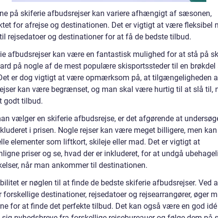
rne på skiferie afbudsrejser kan variere afhængigt af sæsonen,
tet for afrejse og destinationen. Det er vigtigt at være fleksibel
il rejsedatoer og destinationer for at få de bedste tilbud.
ie afbudsrejser kan være en fantastisk mulighed for at stå på ski
rd på nogle af de mest populære skisportssteder til en brøkdel 
 Det er dog vigtigt at være opmærksom på, at tilgængeligheden a
jser kan være begrænset, og man skal være hurtig til at slå til, 
t godt tilbud.
an vælger en skiferie afbudsrejse, er det afgørende at undersøg
nkluderet i prisen. Nogle rejser kan være meget billigere, men ka
lle elementer som liftkort, skileje eller mad. Det er vigtigt at
igne priser og se, hvad der er inkluderet, for at undgå ubehagel
kelser, når man ankommer til destinationen.
bilitet er nøglen til at finde de bedste skiferie afbudsrejser. Ved 
 forskellige destinationer, rejsedatoer og rejsearrangører, øger 
e for at finde det perfekte tilbud. Det kan også være en god idé
e sig nyhedsbreve fra forskellige rejsebureauer og følge dem på 