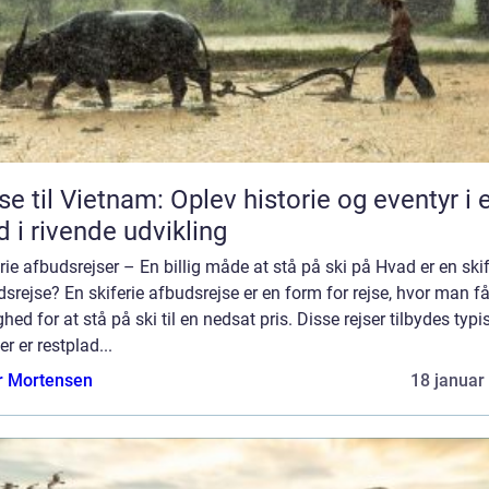
se til Vietnam: Oplev historie og eventyr i 
d i rivende udvikling
rie afbudsrejser – En billig måde at stå på ski på Hvad er en skif
srejse? En skiferie afbudsrejse er en form for rejse, hvor man få
hed for at stå på ski til en nedsat pris. Disse rejser tilbydes typis
er er restplad...
r Mortensen
18 januar