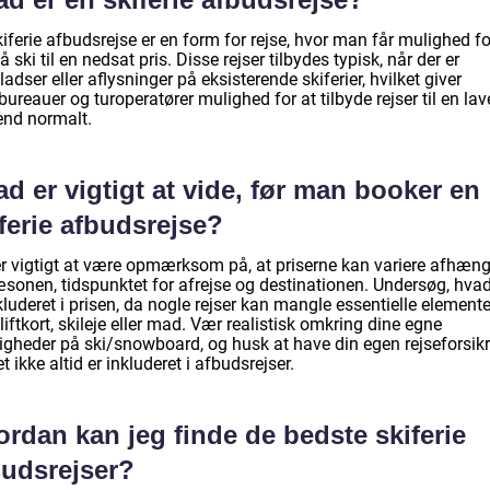
iferie afbudsrejse er en form for rejse, hvor man får mulighed fo
å ski til en nedsat pris. Disse rejser tilbydes typisk, når der er
ladser eller aflysninger på eksisterende skiferier, hvilket giver
bureauer og turoperatører mulighed for at tilbyde rejser til en lav
end normalt.
d er vigtigt at vide, før man booker en
ferie afbudsrejse?
er vigtigt at være opmærksom på, at priserne kan variere afhæng
æsonen, tidspunktet for afrejse og destinationen. Undersøg, hvad
kluderet i prisen, da nogle rejser kan mangle essentielle elemente
iftkort, skileje eller mad. Vær realistisk omkring dine egne
igheder på ski/snowboard, og husk at have din egen rejseforsikr
t ikke altid er inkluderet i afbudsrejser.
rdan kan jeg finde de bedste skiferie
budsrejser?