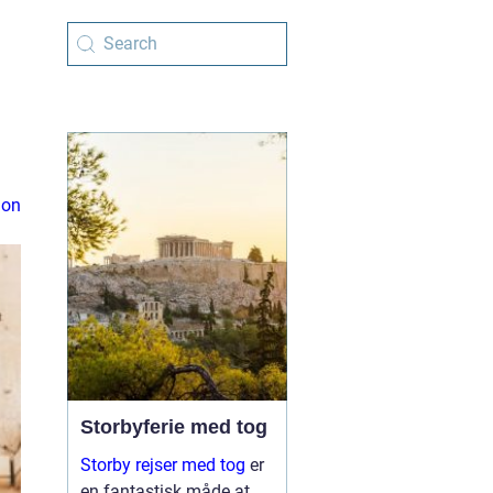
ion
Storbyferie med tog
Storby rejser med tog
er
en fantastisk måde at