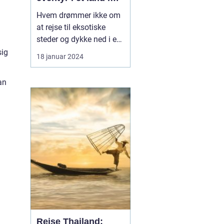
rivende udvikling
Hvem drømmer ikke om
at rejse til eksotiske
steder og dykke ned i en
rig kulturel arv? Vietnam
sig
18 januar 2024
er et sådant sted, der
tilbyder en sublim
an
blanding af historie,
smuk natur og
spændende eventyr. I
denne artikel vil vi dykke
ned i alt det, du skal vide
o...
Rejse Thailand: