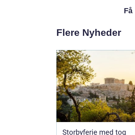
Få 
Flere Nyheder
Storbyferie med tog