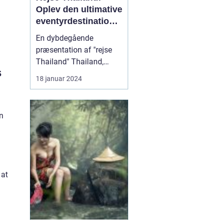
Oplev den ultimative
eventyrdestination i
Sydøstasien
En dybdegående
præsentation af "rejse
Thailand" Thailand,
s
også kendt som "Landet
18 januar 2024
Smilenes" på grund af
dets venlige indbyggere,
er en af de mest
n
populære destinationer i
Sydøstasien for rejsende
og eventyrlystne. Landet
byder på en unik
blanding af ...
 at