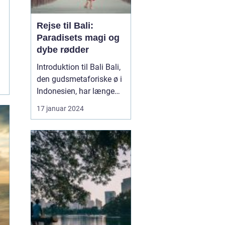
Rejse til Bali:
Paradisets magi og
dybe rødder
Introduktion til Bali Bali,
den gudsmetaforiske ø i
Indonesien, har længe
været kendt som et af
17 januar 2024
verdens mest eksotiske
og fascinerende
rejsemål. Sin rige
kulturarv, betagende
landskaber og gæstfrie
folk har tiltrukket
eventyrlystne rejsende i
årtier....