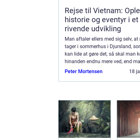
Rejse til Vietnam: Opl
historie og eventyr i et
rivende udvikling
Man aftaler ellers med sig selv, a
tager i sommerhus i Djursland, s
kan lide at gøre det, så skal man
hinanden endnu mere ved, end ma
til hverdag. Men før man har set s
Peter Mortensen
18 j
sid...