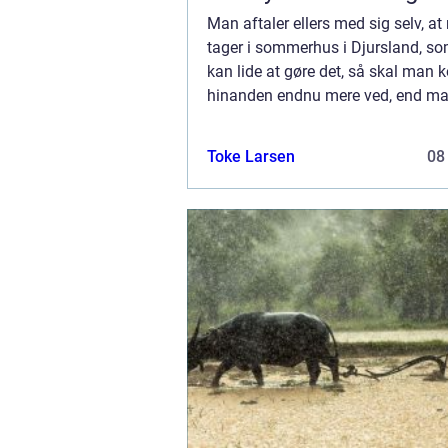
Man aftaler ellers med sig selv, a
tager i sommerhus i Djursland, s
kan lide at gøre det, så skal man
hinanden endnu mere ved, end ma
til hverdag. Men før man har set s
sid...
Toke Larsen
08