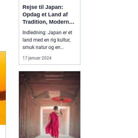
Rejse til Japan:
Opdag et Land af
Tradition, Moderne
og Eventyr
Indledning: Japan er et
land med en rig kultur,
smuk natur og en
fascinerende historie, der
17 januar 2024
strækker sig tilbage
tusindvis af år. Et besøg
i Japan er som at træde
ind i en helt ny verden,
hvor tradition og
modernitet mødes på en
unik måde. Hvis du er...