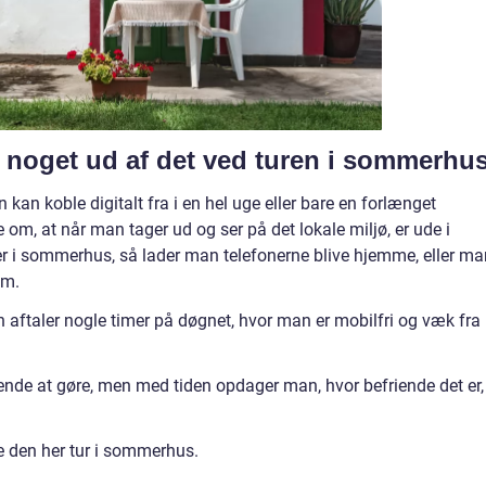
e noget ud af det ved turen i sommerhu
en kan koble digitalt fra i en hel uge eller bare en forlænget
m, at når man tager ud og ser på det lokale miljø, er ude i
 er i sommerhus, så lader man telefonerne blive hjemme, eller ma
em.
 aftaler nogle timer på døgnet, hvor man er mobilfri og væk fra
ende at gøre, men med tiden opdager man, hvor befriende det er,
e den her tur i sommerhus.