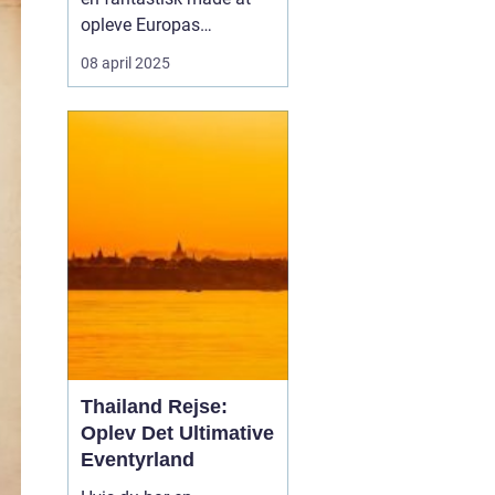
opleve Europas
smukkeste storbyer på.
08 april 2025
Fra Danmark kan du
nemt og bekvemt rejse til
destinatio...
Thailand Rejse:
Oplev Det Ultimative
Eventyrland