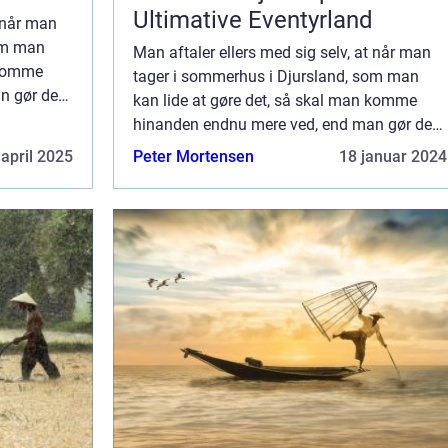
Ultimative Eventyrland
t når man
om man
Man aftaler ellers med sig selv, at når man
 komme
tager i sommerhus i Djursland, som man
n gør det
kan lide at gøre det, så skal man komme
ig om, så
hinanden endnu mere ved, end man gør det
til hverdag. Men før man har set sig om, så
 april 2025
Peter Mortensen
18 januar 2024
sid...