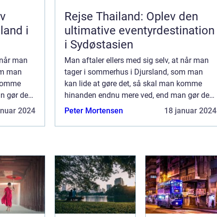
ev
Rejse Thailand: Oplev den
 land i
ultimative eventyrdestination
i Sydøstasien
t når man
Man aftaler ellers med sig selv, at når man
om man
tager i sommerhus i Djursland, som man
 komme
kan lide at gøre det, så skal man komme
n gør det
hinanden endnu mere ved, end man gør det
ig om, så
til hverdag. Men før man har set sig om, så
anuar 2024
Peter Mortensen
18 januar 2024
sid...