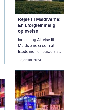
Rejse til Maldiverne:
En uforglemmelig
oplevelse
Indledning At rejse til
Maldiverne er som at
træde ind i en paradisisk
drøm. Med sine
17 januar 2024
hvidsandstrande,
turkisblåt hav og frodig
vegetation er Maldiverne
en indbydende
destination for rejsende
og eventyrlystne sjæle.
Uanset om du søger
afslapning, va...