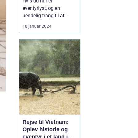
Hvis du har en
eventyrlyst, og en
uendelig trang til at
udforske og opleve nye
18 januar 2024
kulturer, så er en rejse til
Thailand noget for dig.
Dette sydøstasiatiske
land er kendt for sine
utrolige strande,
spændende kultur,
lækker mad og
overvældende skønhed.
I...
Rejse til Vietnam:
Oplev historie og
eventyr i et land i